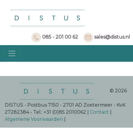
085 - 201 00 62
sales@distus.nl
© 2026
DISTUS - Postbus 7150 - 2701 AD Zoetermeer - KvK
27282384 - Tel.: +31 (0)85 2010062 |
Contact
|
Algemene Voorwaarden
|