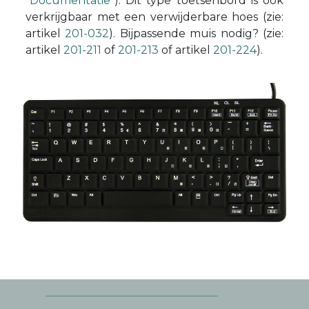
"Documentatie"
). Dit type toetsenbord is ook
verkrijgbaar met een verwijderbare hoes (zie:
artikel
201-032
). Bijpassende muis nodig? (zie:
artikel
201-211
of
201-213
of artikel
201-224
).