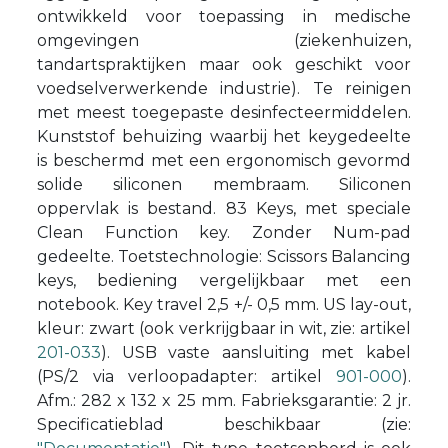
ontwikkeld voor toepassing in medische
omgevingen (ziekenhuizen,
tandartspraktijken maar ook geschikt voor
voedselverwerkende industrie). Te reinigen
met meest toegepaste desinfecteermiddelen.
Kunststof behuizing waarbij het keygedeelte
is beschermd met een ergonomisch gevormd
solide siliconen membraam. Siliconen
oppervlak is bestand. 83 Keys, met speciale
Clean Function key. Zonder Num-pad
gedeelte. Toetstechnologie: Scissors Balancing
keys, bediening vergelijkbaar met een
notebook. Key travel 2,5 +/- 0,5 mm. US lay-out,
kleur: zwart (ook verkrijgbaar in wit, zie: artikel
201-033
). USB vaste aansluiting met kabel
(PS/2 via verloopadapter: artikel
901-000
).
Afm.: 282 x 132 x 25 mm. Fabrieksgarantie: 2 jr.
Specificatieblad beschikbaar (zie: