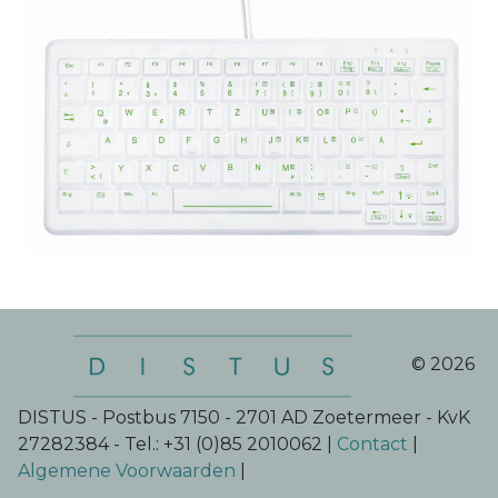
© 2026
DISTUS - Postbus 7150 - 2701 AD Zoetermeer - KvK
27282384 - Tel.: +31 (0)85 2010062 |
Contact
|
Algemene Voorwaarden
|