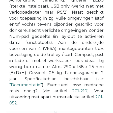
Achtergrond verlichting: groene LEDS
(sterkte instelbaar). USB only (werkt niet met
verloopadapter naar PS/2). Naast geschikt
voor toepassing in zg. vuile omgevingen (stof
en/of vocht) tevens bijzonder geschikt voor
donkere, slecht verlichte omgevingen. Zonder
Num-pad gedeelte (in lay-out te activeren
d.m.v. functietoets). Aan de onderzijde
voorzien van 4 (VESA) montagepunten t.b.v.
bevestiging op de trolley / cart. Compact; past
in lade of mobiel werkstation, ook ideaal bij
weinig buro ruimte. Afm.: 290 x 138 x 25 mm
(BxDxH). Gewicht: 0,5 kg. Fabrieksgarantie: 2
jaar. Specificatieblad beschikbaar (zie:
"Documentatie"
). Eventueel losse medische
muis nodig? (zie: artikel
201-210
). Voor
uitvoering met apart numeriek, zie: artikel
201-
052
.