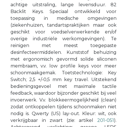
achtige uitstraling, lange levensduur. 82
Backlit Keys. Speciaal ontwikkeld voor
toepassing in medische omgevingen
(ziekenhuizen, tandartspraktijken maar ook
geschikt voor voedselverwerkende en/of
overige industriële werkomgevingen). Te
reinigen met meest toegepaste
desinfecteermiddelen. Kunststof behuizing
met ergonomisch gevormd solide siliconen
membraam, v.v. low profile keys voor meer
schoonmaakgemak. Toetstechnologie: Key
Switch; 2,5 +/-0,5 mm key travel. Uitstekend
bedieningsgevoel met maximale tactile
feedback, waardoor bijzonder geschikt bij veel
invoerwerk. V.v. blokkeermogelijkheid (clean)
zodat ontkoppelen tijdens schoonmaken niet
nodig is. Qwerty (US) lay-out. Kleur: wit, ook
verkrijgbaar in zwart (zie: artikel
201-051
).