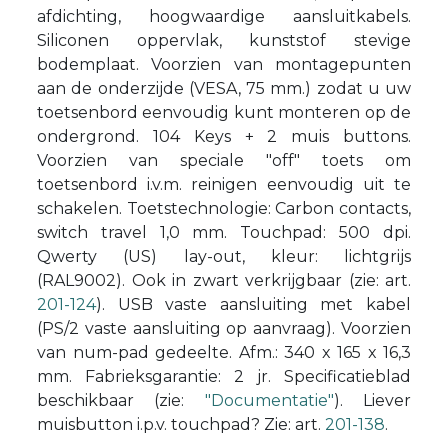
afdichting, hoogwaardige aansluitkabels.
Siliconen oppervlak, kunststof stevige
bodemplaat. Voorzien van montagepunten
aan de onderzijde (VESA, 75 mm.) zodat u uw
toetsenbord eenvoudig kunt monteren op de
ondergrond. 104 Keys + 2 muis buttons.
Voorzien van speciale "off" toets om
toetsenbord i.v.m. reinigen eenvoudig uit te
schakelen. Toetstechnologie: Carbon contacts,
switch travel 1,0 mm. Touchpad: 500 dpi.
Qwerty (US) lay-out, kleur: lichtgrijs
(RAL9002). Ook in zwart verkrijgbaar (zie: art.
201-124
). USB vaste aansluiting met kabel
(PS/2 vaste aansluiting op aanvraag). Voorzien
van num-pad gedeelte. Afm.: 340 x 165 x 16,3
mm. Fabrieksgarantie: 2 jr. Specificatieblad
beschikbaar (zie:
"Documentatie"
). Liever
muisbutton i.p.v. touchpad? Zie: art.
201-138
.